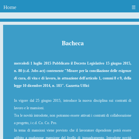
Home
☰
Bacheca
mercoledì 1 luglio 2015
Pubblicato il Decreto Legislativo 15 giugno 2015,
n. 80 (c.d. Jobs act) contenente "Misure per la conciliazione delle esigenze
di cura, di vita e di lavoro, in attuazione dell'articolo 1, commi 8 e 9, della
legge 10 dicembre 2014, n. 183". Gazzetta Uffici
In vigore dal 25 giugno 2015, introduce la nuova disciplina sui contratti di
lavoro e le mansioni.
Tra le novità introdotte, non potranno essere attivati i contratti di collaborazione
a progetto, i c.d. Co. Co. Pro.
In tema di mansioni viene previsto che il lavoratore dipendente potrà essere
adibito a qualunque mansione del livello di inquadramento. Introdotte novità