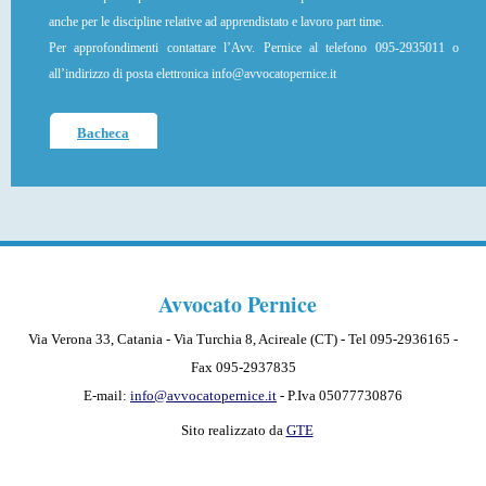
anche per le discipline relative ad apprendistato e lavoro part time.
Per approfondimenti contattare l’Avv. Pernice al telefono 095-2935011 o
all’indirizzo di posta elettronica info@avvocatopernice.it
Bacheca
Avvocato Pernice
Via Verona 33, Catania - Via Turchia 8, Acireale (CT) - Tel 095-2936165 -
Fax 095-2937835
E-mail:
info@avvocatopernice.it
- P.Iva 05077730876
Sito realizzato da
GTE